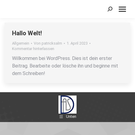
Search:
Hallo Welt!
Allgemein
Von
patricksalm
1. April 2023
Kommentar hinterlassen
Willkommen bei WordPress. Dies ist dein erster
Beitrag. Bearbeite oder lösche ihn und beginne mit
dem Schreiben!
Unten